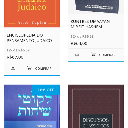
KUNTRES UMAAYAN
MIBEIT HASHEM
ENCICLOPÉDIA DO
12
x de
R$6,58
PENSAMENTO JUDAICO-
R$64,00
VOL.1
12
x de
R$6,89
R$67,00
18
%
OFF