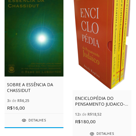
SOBRE A ESSÊNCIA DA
CHASSIDUT
ENCICLOPÉDIA DO
3
x de
R$6,25
PENSAMENTO JUDAICO-
R$16,00
COLEÇÃO
12
x de
R$18,52
DETALHES
R$180,00
DETALHES