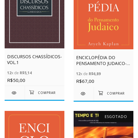
DISCURSOS CHASSÍDICOS-
ENCICLOPÉDIA DO
VOL.1
PENSAMENTO JUDAICO-
VOL.3
12
x de
R$5,14
12
x de
R$6,89
R$50,00
R$67,00
ESGOTADO