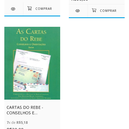
CARTAS DO REBE -
CONSELHOS E
ORIENTAÇÕES - SAÚDE -
7
x de
R$5,18
VOL. 2 - CAPA VERDE