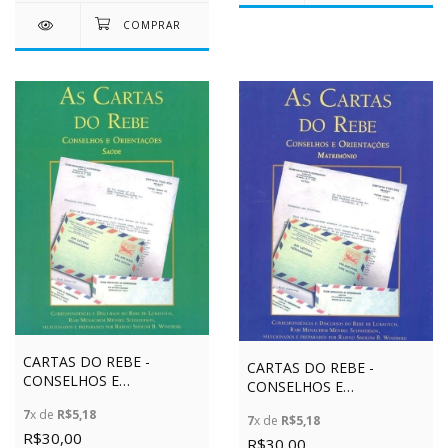
CARTAS DO REBE -
CARTAS DO REBE -
CONSELHOS E
CONSELHOS E
ORIENTAÇÕES - SAÚDE -
ORIENTAÇÕES
7
x de
R$5,18
VOL. 1 - CAPA VERDE
7
x de
R$5,18
MATRIMÔNIO - VOL. 1-
R$30,00
CAPA AZUL
R$30,00