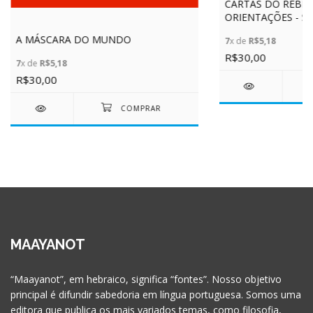
CARTAS DO REBE 
ORIENTAÇÕES - SAÚ
CAPA VERDE
A MÁSCARA DO MUNDO
7
x de
R$5,18
R$30,00
7
x de
R$5,18
R$30,00
MAAYANOT
“Maayanot”, em hebraico, significa “fontes”. Nosso objetivo
principal é difundir sabedoria em língua portuguesa. Somos uma
editora que publica os mais variados temas, como filosofia,