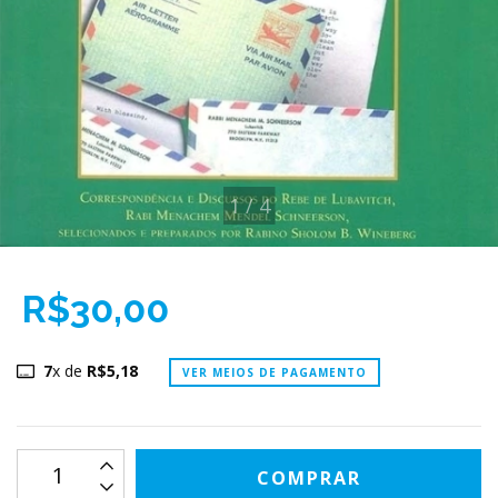
1
/
4
R$30,00
7
x de
R$5,18
VER MEIOS DE PAGAMENTO