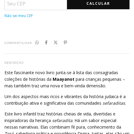
CALCULAR
Não sei meu CEP
COMPARTILHAR
DESCRIÇÃO
Este fascinante novo livro junta-se à lista das consagradas
coleções de histórias da
Maayanot
para crianças pequenas –
mas também traz uma nova e bem-vinda dimensão.
Um dos aspectos mais ricos e vibrantes da história judaica é a
contribuição ativa e significativa das comunidades
sefaraditas
.
Este livro infantil traz histórias cheias de vida, divertidas e
inspiradoras da herança
sefaradita
. Há um sabor especial
nessas narrativas. Elas combinam fé pura, conhecimento da
Torá
, sabedoria prática e providência Divina. Juntas, elas são um