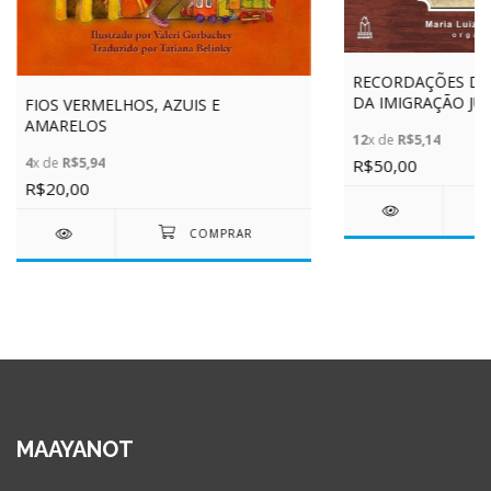
RECORDAÇÕES DO
DA IMIGRAÇÃO JUD
FIOS VERMELHOS, AZUIS E
PAULO - SÉRIE BRA
AMARELOS
12
x de
R$5,14
VOL. 1
4
x de
R$5,94
R$50,00
R$20,00
MAAYANOT