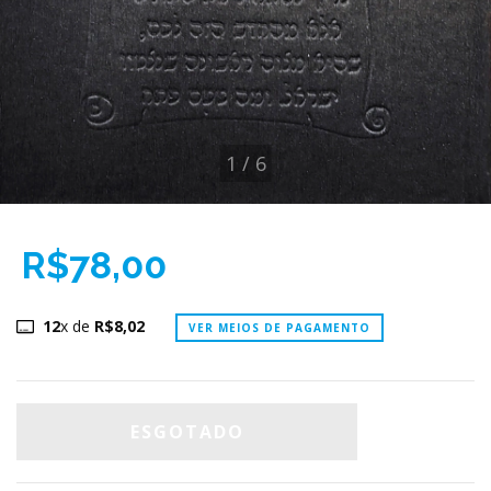
1
/
6
R$78,00
12
x de
R$8,02
VER MEIOS DE PAGAMENTO