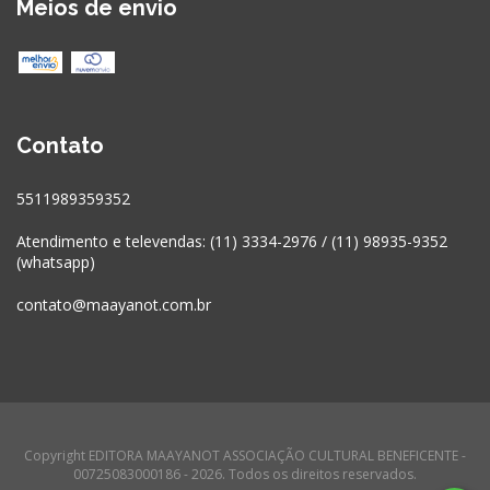
Meios de envio
Contato
5511989359352
Atendimento e televendas: (11) 3334-2976 / (11) 98935-9352
(whatsapp)
contato@maayanot.com.br
Copyright EDITORA MAAYANOT ASSOCIAÇÃO CULTURAL BENEFICENTE -
00725083000186 - 2026. Todos os direitos reservados.