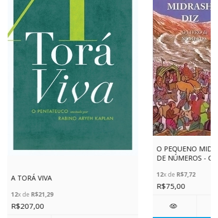
O PEQUENO MIDRA
DE NÚMEROS - Ca
12
x de
R$7,72
A TORÁ VIVA
R$75,00
12
x de
R$21,29
R$207,00