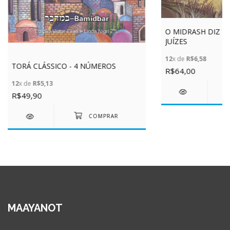
O MIDRASH DIZ - V
JUÍZES
12
x de
R$6,58
TORÁ CLÁSSICO - 4 NÚMEROS
R$64,00
12
x de
R$5,13
R$49,90
MAAYANOT