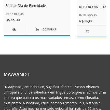
Shabat Dia de Eternidade
KITSUR DINEI TAH
8
x de
R$5,45
8
x de
R$5,45
R$36,00
R$36,00
MAAYANOT
“Maayanot”, em hebraico, significa “fontes”. Nosso objetivo
principal é difundir sabedoria em língua portuguesa. Somos uma
editora que publica os mais variados temas, como filosofia,
misticismo, autoajuda, ética, comportamento, leis, história e
biografia. Atuamos no mercado editorial há mais de 20 anos,